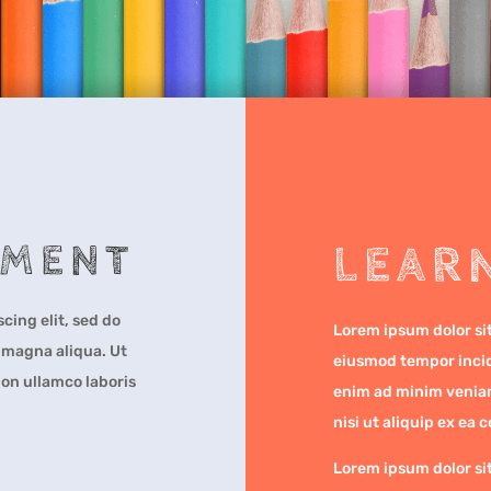
NMENT
LEAR
cing elit, sed do
Lorem ipsum dolor sit
 magna aliqua. Ut
eiusmod tempor incid
on ullamco laboris
enim ad minim veniam
nisi ut aliquip ex e
Lorem ipsum dolor sit