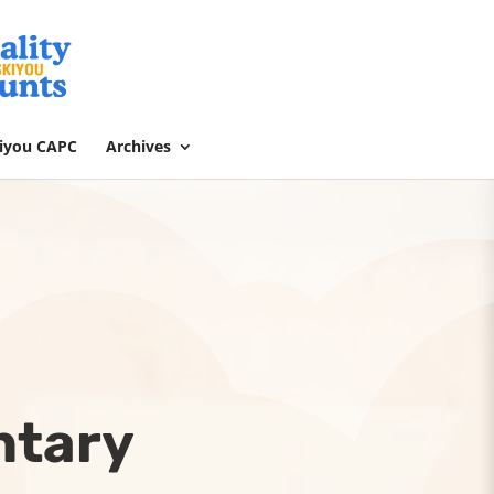
kiyou CAPC
Archives
ntary