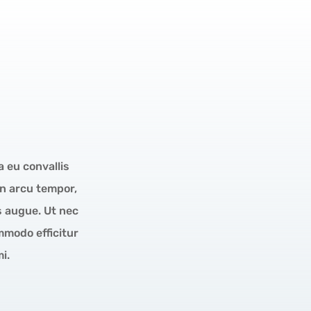
a eu convallis
on arcu tempor,
s augue. Ut nec
mmodo efficitur
i.