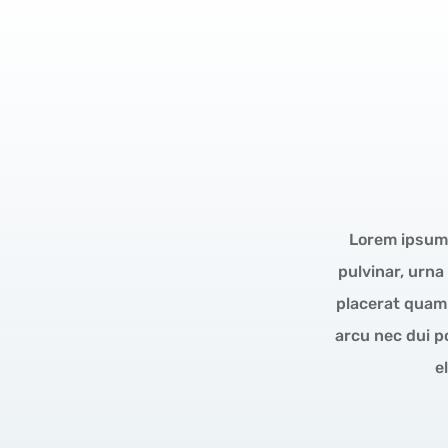
Lorem ipsum d
pulvinar, urna
placerat quam 
arcu nec dui p
e