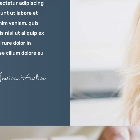
ectetur adipiscing
unt ut labore et
nim veniam, quis
s nisi ut aliquip ex
rure dolor in
se cillum dolore eu
essica Austin