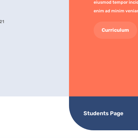
eiusmod tempor incid
enim ad minim veni
21
Curriculum
Students Page