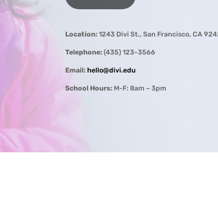
Location:
1243 Divi St., San Francisco, CA 924
Telephone:
(435) 123-3566
Email:
hello@divi.edu
School Hours:
M-F: 8am – 3pm